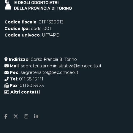
Codice fiscale
: 01111330013
Codice Ipa:
opdc_001
Codice univoco
: UF74PD
Indirizzo
: Corso Francia 8, Torino
Mail
: segreteria.amministrativa@omceo.to.it
Pec
: segreteria.to@pec.omceo.it
Tel
: 011 58 15 111
Fax
: 011 50 53 23
Altri contatti