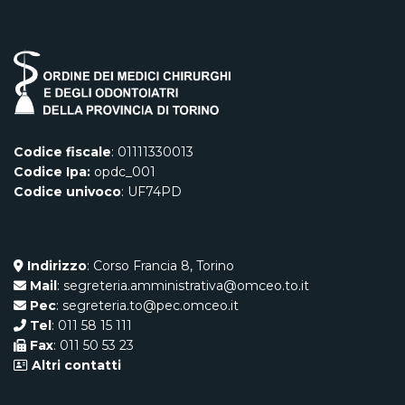
Codice fiscale
: 01111330013
Codice Ipa:
opdc_001
Codice univoco
: UF74PD
Indirizzo
: Corso Francia 8, Torino
Mail
: segreteria.amministrativa@omceo.to.it
Pec
: segreteria.to@pec.omceo.it
Tel
: 011 58 15 111
Fax
: 011 50 53 23
Altri contatti